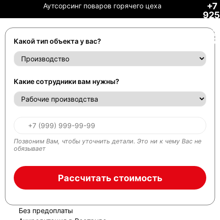
+7
Аутсорсинг поваров горячего цеха
925
241
72
77
Какой тип объекта у вас?
Какие сотрудники вам нужны?
Позвоним Вам, чтобы уточнить детали. Это ни к чему Вас не
обязывает
Рассчитать стоимость
Без предоплаты