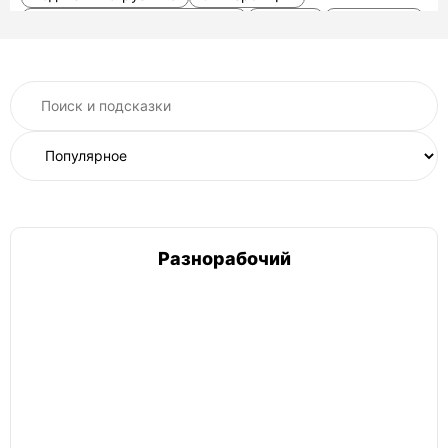
Оператор конвейерной линии
Грузчик
Кладовщик
Фасовщик
Водитель высотного штабелера
Сортировщик
Маркировщик
Стройка
Монтажники металлических конструкций
Электромонтажники
Сварщик
Слесаря
Электрики
Вентиляционщик
Ландшафтный рабочий
Строители-универсалы
Сантехники
Разнорабочий
АПК и С/Х
Разнорабочий
Работник птицефабрики
Работник свинокомплекса
Озеленитель
Сборщик ягод/урожая
Упаковщик
Рабочий в теплицу
Сортировщик
Тракторист