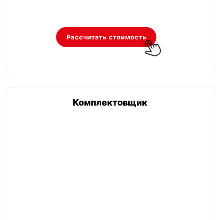
Ритейл
Грузчик
Работник торгового зала
Комплектовщик
Кассир
Фасовщик
Уборщик
Сборщик
Кладовщик
Мерчандайзер
Товаровед
Работник прикассовой зоны
Консультант
Комплектовщик
HoReCa
Разнорабочий
Работник гостиницы
Повар холодного
Повар горячего цеха
Повар универсал
Кухонный работник
Коренщик
Котломойщик
Посудомойщик
Прачка
Горничные